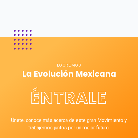
LOGREMOS
La Evolución Mexicana
ÉNTRALE
Únete, conoce más acerca de este gran Movimiento y
trabajemos juntos por un mejor futuro.