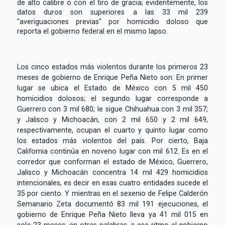
de alto calibre o con el tiro de gracia; evidentemente, los
datos duros son superiores a las 33 mil 239
"averiguaciones previas" por homicidio doloso que
reporta el gobierno federal en el mismo lapso.
Los cinco estados más violentos durante los primeros 23
meses de gobierno de Enrique Peña Nieto son: En primer
lugar se ubica el Estado de México con 5 mil 450
homicidios dolosos; el segundo lugar corresponde a
Guerrero con 3 mil 680; le sigue Chihuahua con 3 mil 357;
y Jalisco y Michoacán, con 2 mil 650 y 2 mil 649,
respectivamente, ocupan el cuarto y quinto lugar como
los estados más violentos del país. Por cierto, Baja
California continúa en noveno lugar con mil 612. Es en el
corredor que conforman el estado de México, Guerrero,
Jalisco y Michoacán concentra 14 mil 429 homicidios
intencionales, es decir en esas cuatro entidades sucede el
35 por ciento. Y mientras en el sexenio de Felipe Calderón
Semanario Zeta documentó 83 mil 191 ejecuciones, el
gobierno de Enrique Peña Nieto lleva ya 41 mil 015 en
solo 23 meses; en otras palabras, a ese ritmo el gobierno