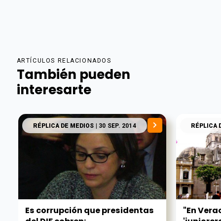
ARTÍCULOS RELACIONADOS
También pueden
interesarte
RÉPLICA DE MEDIOS
| 30 SEP. 2014
RÉPLICA 
Es corrupción que presidentas
"En Vera