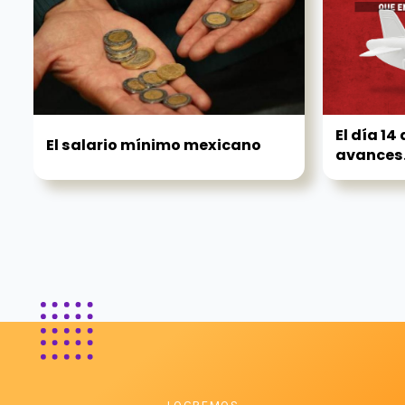
El día 14
El salario mínimo mexicano
avances.