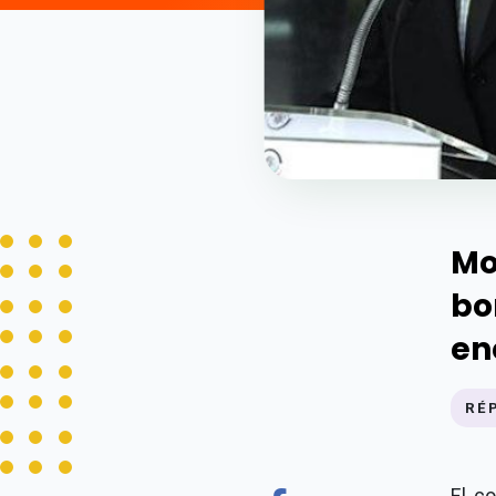
Mo
bo
en
RÉ
El c