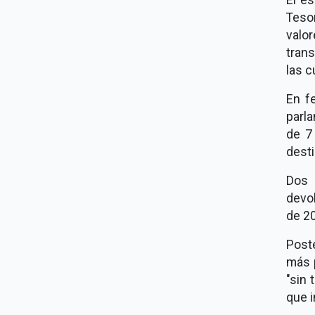
Tesor
valor
trans
las c
En f
parl
de 7
desti
Dos 
devo
de 2
Post
más p
"sin 
que i