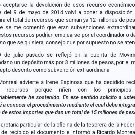
o aceptarse la devolución de esos recurso económico
a del 9 de mayo de 2014 volví a poner a disposición 
ra el total de recursos que suman ya 12 millones de pes
ue se me comentó que eran subvenciones extraordinar
stos recursos podrían emplearse por el coordinador o da
no que se quisiera; consejo que por supuesto no se aten
0 de julio pasado se reflejó en la cuenta de Movim
adano un depósito más por 3 millones de pesos, por el 
epto descrito como subvención extraordinaria.
 Monreal advierte a Irene Espinosa que ha decidido rec
s recursos porque riñen con los principios
riablemente he sostenido. En ese sentido solicito a ust
 a conocer el procedimiento mediante el cual debe integra
de estos importes que dan un total de 15 millones de pes
cretaria particular de la oficina de la tesorera de la Fede
ó de recibido el documento e informó a Ricardo Monrea