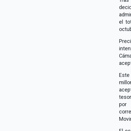
deci
admin
el t
octub
Prec
inten
Cáma
acept
Este
mill
acept
tesor
por 
corr
Movi
El es