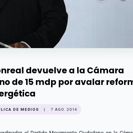
nreal devuelve a la Cámara
no de 15 mdp por avalar refor
ergética
PLICA DE MEDIOS
|
7 AGO. 2014
oordinador el Partido Movimiento Ciudadano en la Cáma