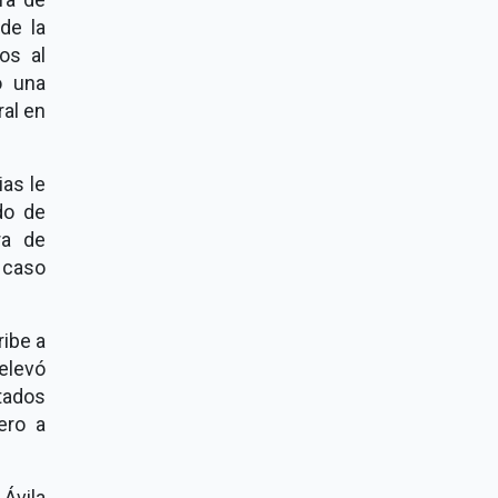
 de la
os al
o una
ral en
ias le
do de
ra de
 caso
ribe a
 elevó
utados
ero a
Ávila