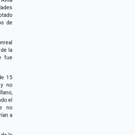
dades
eptado
os de
nreal
 de la
e fue
de 15
 y no
llano,
ndo el
ue no
ían a
 de la