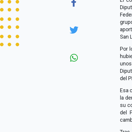
Dipu
Fede
grup
aport
San 
Por l
hubi
unos
Dipu
del P
Esa c
la de
su co
del 
cambi
Tras