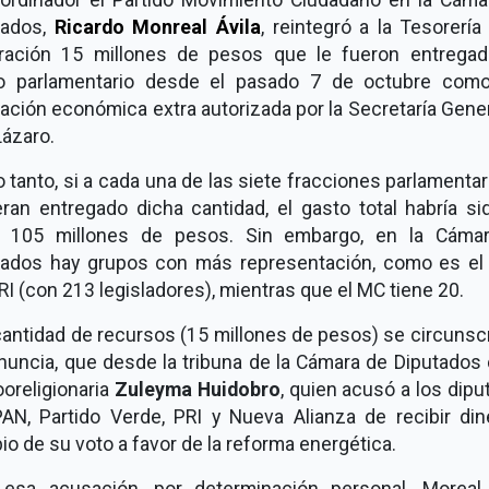
tados,
Ricardo Monreal Ávila
, reintegró a la Tesorería
ración 15 millones de pesos que le fueron entregad
o parlamentario desde el pasado 7 de octubre com
ación económica extra autorizada por la Secretaría Gene
Lázaro.
o tanto, si a cada una de las siete fracciones parlamentar
eran entregado dicha cantidad, el gasto total habría si
 105 millones de pesos. Sin embargo, en la Cáma
tados hay grupos con más representación, como es el
RI (con 213 legisladores), mientras que el MC tiene 20.
antidad de recursos (15 millones de pesos) se circunsc
nuncia, que desde la tribuna de la Cámara de Diputados
oreligionaria
Zuleyma Huidobro
, quien acusó a los dip
PAN, Partido Verde, PRI y Nueva Alianza de recibir din
o de su voto a favor de la reforma energética.
 esa acusación, por determinación personal, Moreal 