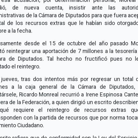
dió, de nueva cuenta, insistir ante las autori
istrativas de la Cámara de Diputados para que fuera ac
otal de los recursos extras que le habían sido otorgad
re a la fecha.
isamente desde el 15 de octubre del año pasado Mo
tó reintegrar una aportación de 7 millones a la tesorería
ra de Diputados. Tal hecho no fructificó pues no l
ado el reintegro.
 jueves, tras dos intentos más por regresar un total 
ones a la caja general de la Cámara de Diputados,
ársele, Ricardo Monreal recurrió a Irene Espinosa Cante
era de la Federación, a quien dirigió un escrito describie
qué requiere el reintegro de recursos extras q
esponden con la partida de recursos que por norma tocar
miento Ciudadano.
crito refiere que de conformidad con la Ley del Servicio