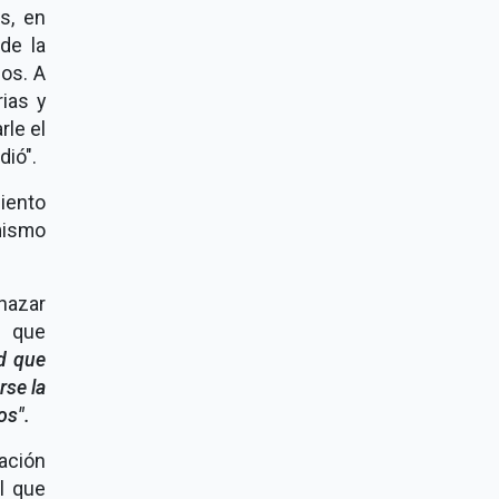
s, en
de la
os. A
ias y
rle el
dió".
iento
mismo
hazar
 que
ed que
rse la
os".
ración
l que