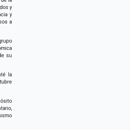
ndos y
acia y
esos a
grupo
ómica
de su
té la
tubre
ósito
tario,
 mismo