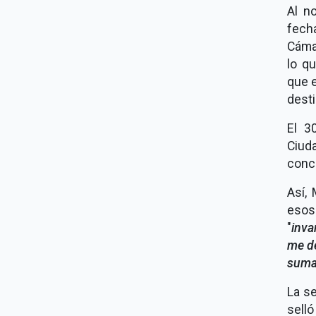
Al n
fech
Cáma
lo q
que e
desti
El 3
Ciud
conc
Así,
eso
"
inva
me dé
suma 
La se
sell