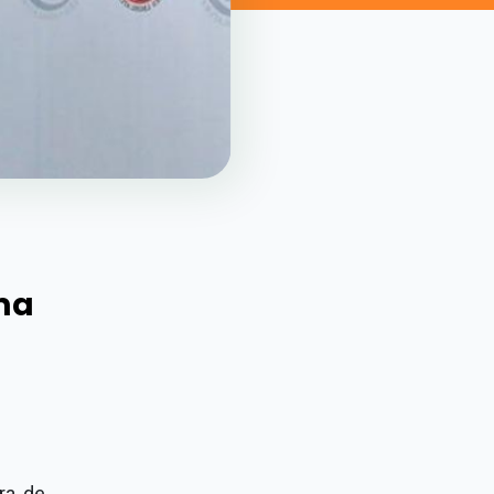
ma
ra de