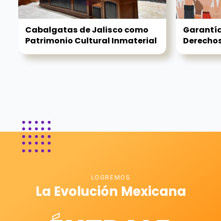
Cabalgatas de Jalisco como
Garantía
Patrimonio Cultural Inmaterial
Derechos
LOGREMOS
La Evolución Mexicana