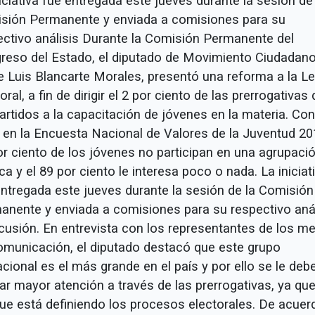
iciativa fue entregada este jueves durante la sesión de 
sión Permanente y enviada a comisiones para su
ectivo análisis Durante la Comisión Permanente del
reso del Estado, el diputado de Movimiento Ciudadano
e Luis Blancarte Morales, presentó una reforma a la L
oral, a fin de dirigir el 2 por ciento de las prerrogativas 
artidos a la capacitación de jóvenes en la materia. Con
 en la Encuesta Nacional de Valores de la Juventud 201
or ciento de los jóvenes no participan en una agrupaci
ica y el 89 por ciento le interesa poco o nada. La iniciat
entregada este jueves durante la sesión de la Comisión
anente y enviada a comisiones para su respectivo anál
scusión. En entrevista con los representantes de los m
omunicación, el diputado destacó que este grupo
cional es el más grande en el país y por ello se le deb
dar mayor atención a través de las prerrogativas, ya qu
que está definiendo los procesos electorales. De acuer