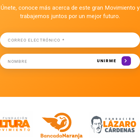
Únete, conoce más acerca de este gran Movimiento y
trabajemos juntos por un mejor futuro.
UNIRME