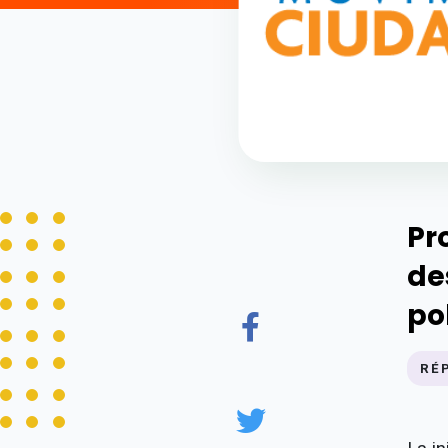
Pr
de
po
RÉ