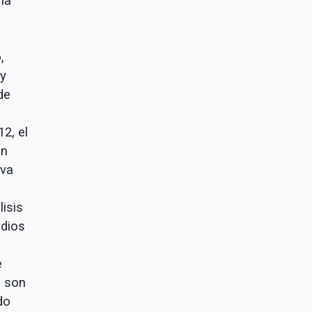
la
,
ey
de
2, el
ón
iva
isis
edios
e
e son
do