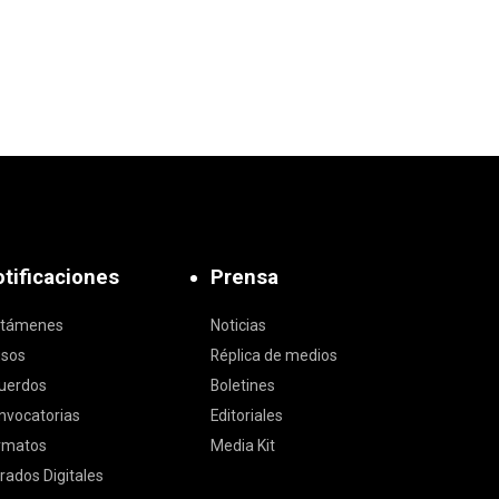
tificaciones
Prensa
ctámenes
Noticias
isos
Réplica de medios
uerdos
Boletines
nvocatorias
Editoriales
rmatos
Media Kit
rados Digitales