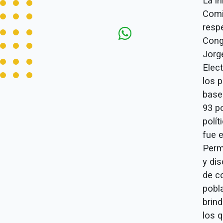
La in
Comi
resp
Cong
Jorg
Elect
los p
base
93 p
polít
fue 
Perm
y di
de c
pobla
brin
los 