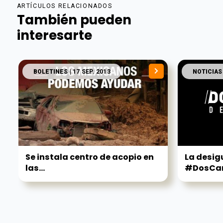
ARTÍCULOS RELACIONADOS
También pueden
interesarte
BOLETINES
| 17 SEP. 2013
NOTICIAS
Se instala centro de acopio en
La desig
las...
#DosCar