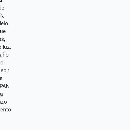
de
s,
delo
que
es,
 luz,
daño
ro
decir
ts
l PAN
va
izo
iento