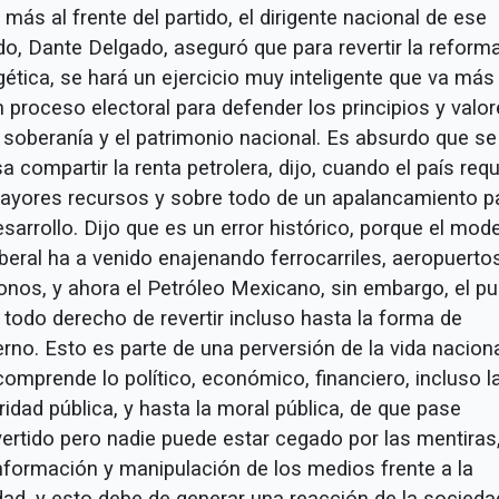
más al frente del partido, el dirigente nacional de ese
do, Dante Delgado, aseguró que para revertir la reform
ética, se hará un ejercicio muy inteligente que va más 
 proceso electoral para defender los principios y valo
a soberanía y el patrimonio nacional. Es absurdo que se
a compartir la renta petrolera, dijo, cuando el país requ
ayores recursos y sobre todo de un apalancamiento p
sarrollo. Dijo que es un error histórico, porque el mod
beral ha a venido enajenando ferrocarriles, aeropuertos
fonos, y ahora el Petróleo Mexicano, sin embargo, el p
 todo derecho de revertir incluso hasta la forma de
rno. Esto es parte de una perversión de la vida nacion
omprende lo político, económico, financiero, incluso l
idad pública, y hasta la moral pública, de que pase
vertido pero nadie puede estar cegado por las mentiras,
nformación y manipulación de los medios frente a la
idad, y esto debe de generar una reacción de la socieda