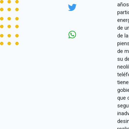
años 
parti
energ
de un
de l
piens
de m
su de
neoli
telé
tiene
gobie
que c
segur
inad
desi
real