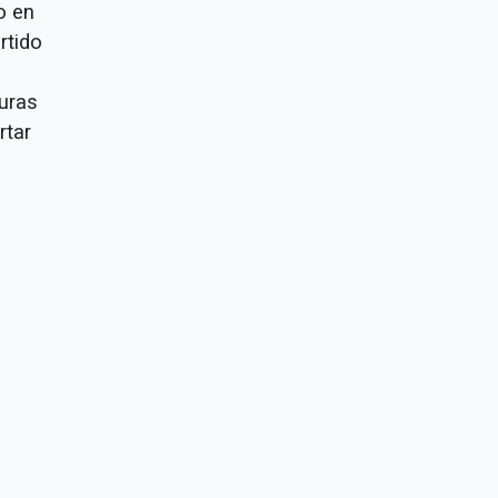
o en
rtido
uras
rtar