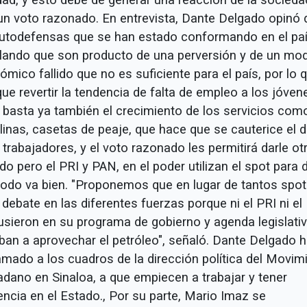
un voto razonado. En entrevista, Dante Delgado opinó 
autodefensas que se han estado conformando en el paí
lando que son producto de una perversión y de un mo
mico fallido que no es suficiente para el país, por lo 
ue revertir la tendencia de falta de empleo a los jóven
 basta ya también el crecimiento de los servicios como
linas, casetas de peaje, que hace que se cauterice el 
 trabajadores, y el voto razonado les permitirá darle ot
do pero el PRI y PAN, en el poder utilizan el spot para 
todo va bien. "Proponemos que en lugar de tantos spo
debate en las diferentes fuerzas porque ni el PRI ni e
usieron en su programa de gobierno y agenda legislati
iban a aprovechar el petróleo", señaló. Dante Delgado h
lamado a los cuadros de la dirección política del Movim
adano en Sinaloa, a que empiecen a trabajar y tener
encia en el Estado., Por su parte, Mario Imaz se