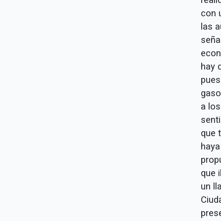
con 
las 
seña
econó
hay q
pues
gaso
a los
senti
que 
haya 
prop
que 
un l
Ciud
pres