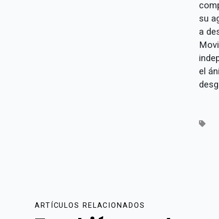
comp
su a
a de
Movi
inde
el á
desg
ARTÍCULOS RELACIONADOS