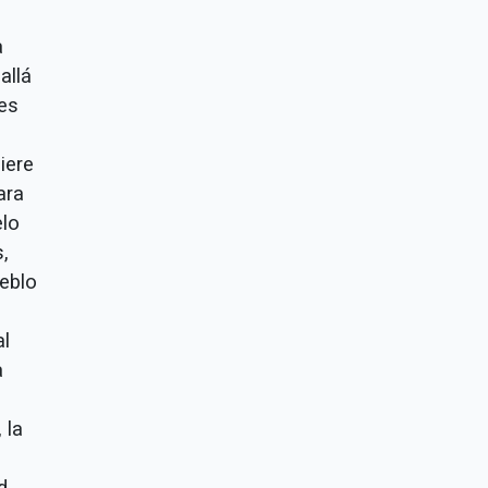
a
allá
res
iere
ara
elo
,
ueblo
al
a
 la
d