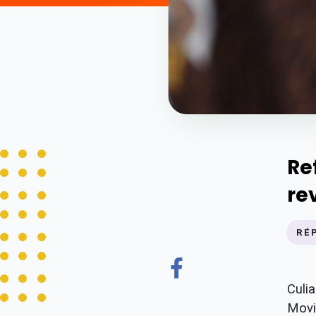
Re
re
RÉ
Culia
Movi