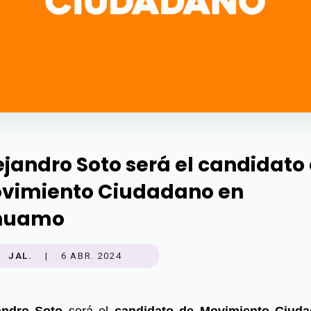
ejandro Soto será el candidato
vimiento Ciudadano en
huamo
JAL.
|
6 ABR. 2024
andro Soto
será el
candidato de Movimiento Ciud