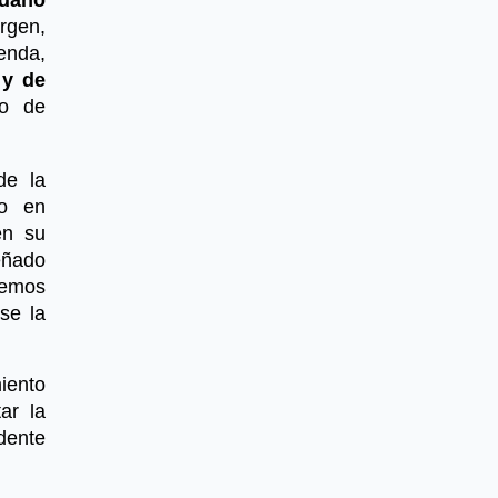
rgen,
ienda,
 y de
io de
de la
no en
en su
eñado
bemos
se la
iento
ar la
dente