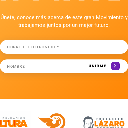
Únete, conoce más acerca de este gran Movimiento y
trabajemos juntos por un mejor futuro.
UNIRME