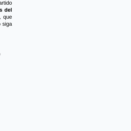
rtido
s del
, que
 siga
a