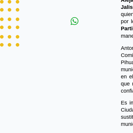
Jali
quien
por 
Part
maner
Anto
Comi
Pihu
muni
en e
que 
confi
Es i
Ciud
sust
munic