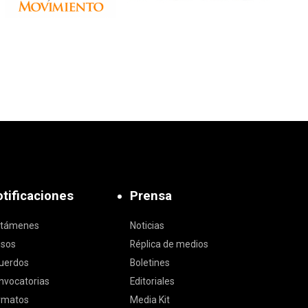
tificaciones
Prensa
ctámenes
Noticias
isos
Réplica de medios
uerdos
Boletines
nvocatorias
Editoriales
rmatos
Media Kit