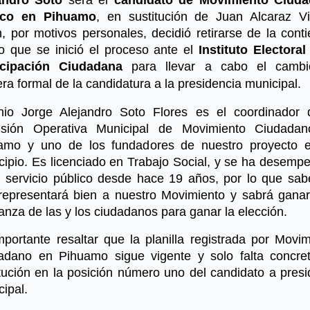
sco en Pihuamo
, en sustitución de Juan Alcaraz Vi
, por motivos personales, decidió retirarse de la cont
lo que se inició el proceso ante el
Instituto Electoral
icipación Ciudadana
para llevar a cabo el camb
a formal de la candidatura a la presidencia municipal.
nio Jorge Alejandro Soto Flores es el coordinador 
sión Operativa Municipal de Movimiento Ciudada
amo y uno de los fundadores de nuestro proyecto 
cipio. Es licenciado en Trabajo Social, y se ha desemp
l servicio público desde hace 19 años, por lo que sa
representará bien a nuestro Movimiento y sabrá ganar
anza de las y los ciudadanos para ganar la elección.
mportante resaltar que la planilla registrada por Movim
adano en Pihuamo sigue vigente y solo falta concret
itución en la posición número uno del candidato a presi
ipal.