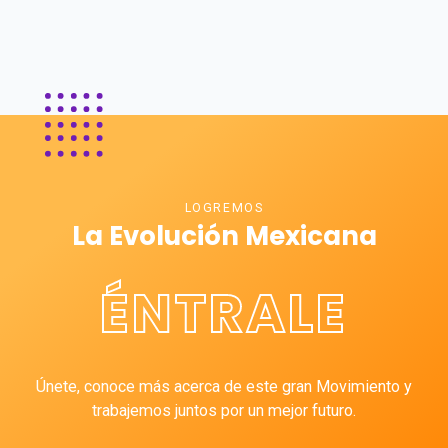
LOGREMOS
La Evolución Mexicana
ÉNTRALE
Únete, conoce más acerca de este gran Movimiento y
trabajemos juntos por un mejor futuro.