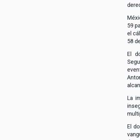
dere
Méxi
59 pa
el cá
58 d
El d
Segu
event
Anton
alca
La i
inse
mult
El d
vangu