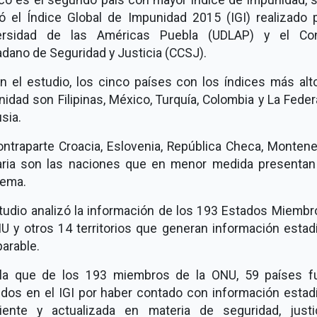
ló el Índice Global de Impunidad 2015 (IGI) realizado p
ersidad de las Américas Puebla (UDLAP) y el Co
dano de Seguridad y Justicia (CCSJ).
n el estudio, los cinco países con los índices más alt
idad son Filipinas, México, Turquía, Colombia y La Fede
sia.
ontraparte Croacia, Eslovenia, República Checa, Montene
aria son las naciones que en menor medida presentan
lema.
studio analizó la información de los 193 Estados Miembr
U y otros 14 territorios que generan información estad
arable.
lla que de los 193 miembros de la ONU, 59 países f
idos en el IGI por haber contado con información estad
ciente y actualizada en materia de seguridad, justi