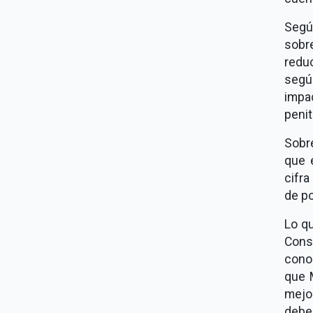
Según
sobr
redu
segú
impa
penit
Sobr
que 
cifr
de po
Lo q
Cons
cono
que 
mejo
deben