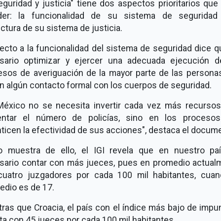
guridad y justicia" tiene dos aspectos prioritarios qu
der: la funcionalidad de su sistema de seguridad
ctura de su sistema de justicia.
ecto a la funcionalidad del sistema de seguridad dice q
sario optimizar y ejercer una adecuada ejecución d
esos de averiguación de la mayor parte de las persona
n algún contacto formal con los cuerpos de seguridad.
México no se necesita invertir cada vez más recursos
ntar el número de policías, sino en los proceso
ticen la efectividad de sus acciones", destaca el docum
 muestra de ello, el IGI revela que en nuestro pa
sario contar con más jueces, pues en promedio actual
cuatro juzgadores por cada 100 mil habitantes, cuan
edio es de 17.
ras que Croacia, el país con el índice más bajo de impu
a con 45 jueces por cada 100 mil habitantes.