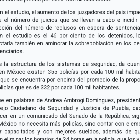
 el estudio, el aumento de los juzgadores del país impa
e el número de juicios que se llevan a cabo e incidir 
cción del número de reclusos en espera de sentencia
n el estudio es el 46 por ciento de los detenidos, l
ctaría también en aminorar la sobrepoblación en los ce
enciarios.
e la estructura de los sistemas de seguridad, da cuen
en México existen 355 policías por cada 100 mil habita
a que se encuentra por encima del promedio de la propo
licías que es de 332 por cada 100 mil habitantes.
ue en palabras de Andrea Ambrogi Domínguez, president
ejo Ciudadano de Seguridad y Justicia de Puebla, da
cer en un comunicado del Senado de la República, sign
México no necesita más policías, sino contar con elem
r capacitados y con mejores sueldos, además de q
 eliminar los horarios de 24 horas en la policía, que los 