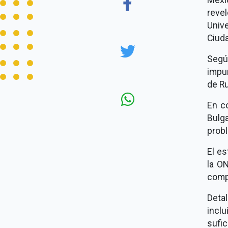
reve
Univ
Ciuda
Segú
impun
de Ru
En c
Bulg
prob
El e
la ON
comp
Deta
inclu
sufi