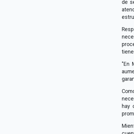
de se
aten
estru
Resp
nece
proc
tiene
"En 
aume
garan
Como
nece
hay 
prom
Mient
cuent