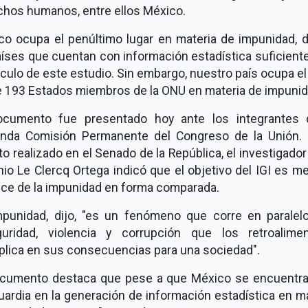
chos humanos, entre ellos México.
co ocupa el penúltimo lugar en materia de impunidad, d
íses que cuentan con información estadística suficient
lculo de este estudio. Sin embargo, nuestro país ocupa el
e 193 Estados miembros de la ONU en materia de impunid
ocumento fue presentado hoy ante los integrantes 
nda Comisión Permanente del Congreso de la Unión. 
o realizado en el Senado de la República, el investigado
io Le Clercq Ortega indicó que el objetivo del IGI es me
nce de la impunidad en forma comparada.
mpunidad, dijo, "es un fenómeno que corre en paralelo
guridad, violencia y corrupción que los retroalime
iplica en sus consecuencias para una sociedad".
ocumento destaca que pese a que México se encuentra 
ardia en la generación de información estadística en m