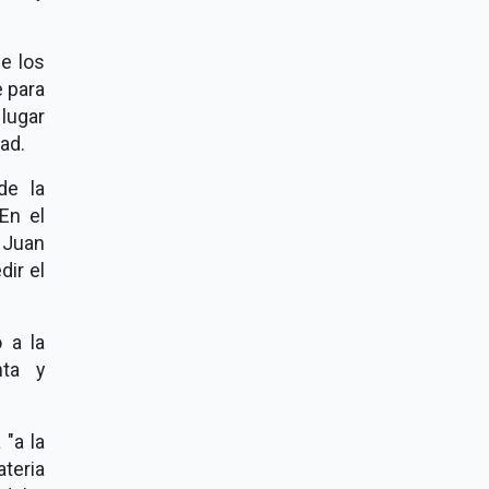
e los
e para
 lugar
ad.
de la
En el
r Juan
dir el
 a la
nta y
"a la
ateria