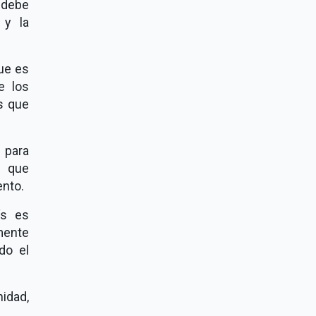
e debe
 y la
ue es
e los
s que
 para
s que
ento.
ís es
mente
do el
nidad,