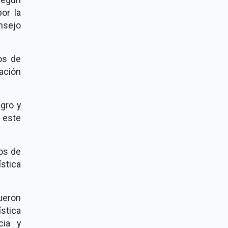
or la
nsejo
os de
ración
gro y
 este
os de
ística
ueron
ística
cia y