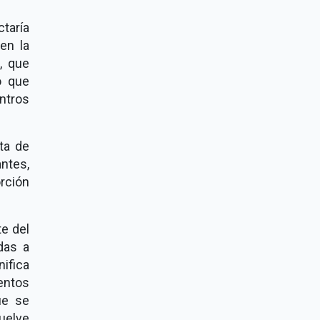
ctaría
en la
, que
o que
ntros
ta de
ntes,
rción
e del
das a
ifica
entos
ue se
vuelve