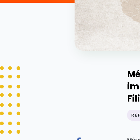
Mé
im
Fil
RÉ
Méxi