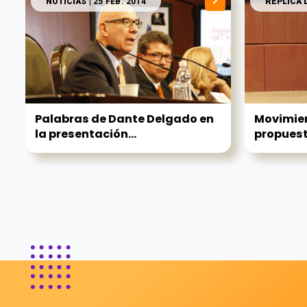
NOTICIAS
| 25 FEB. 2014
RÉPLICA 
Palabras de Dante Delgado en
Movimie
la presentación...
propuest