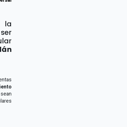
 la
ser
ular
dán
uentas
ento
sean
ulares