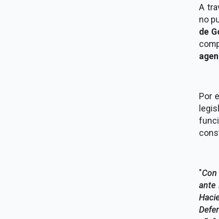
A tr
no pu
de G
comp
agen
Por e
legi
func
const
"
Con 
ante 
Hacie
Defe