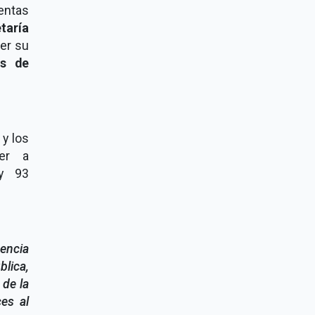
entas
taría
ner su
os de
 y los
cer a
 y 93
tencia
blica,
 de la
es al