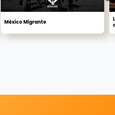
México Migrante
d