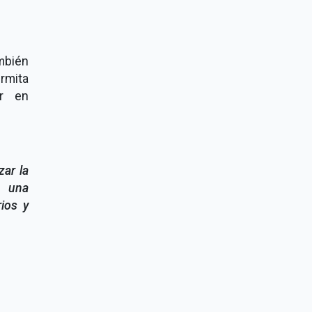
mbién
rmita
er en
zar la
n una
ios y