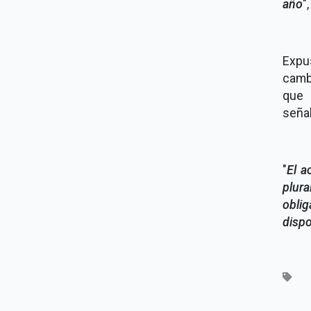
año
"
Expu
camb
que 
seña
"
El a
plur
obli
dispo