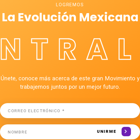
LOGREMOS
La Evolución Mexicana
ÉNTRAL
Únete, conoce más acerca de este gran Movimiento y
trabajemos juntos por un mejor futuro.
UNIRME