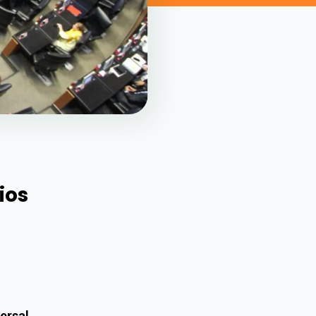
ios
versal