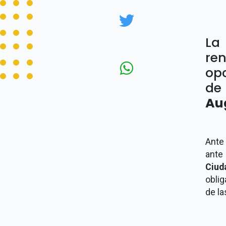
La
re
opc
de
Au
Ante 
ant
Ciu
oblig
de l