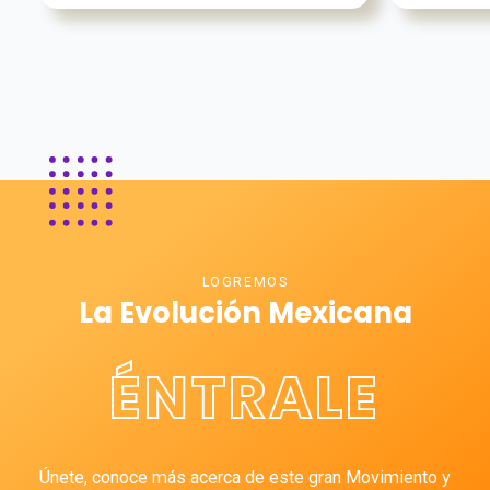
LOGREMOS
La Evolución Mexicana
ÉNTRALE
Únete, conoce más acerca de este gran Movimiento y