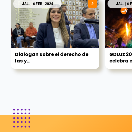
JAL.
| 6 FEB. 2024
JAL.
| 6 
Dialogan sobre el derecho de
GDLuz 202
las y...
celebra el