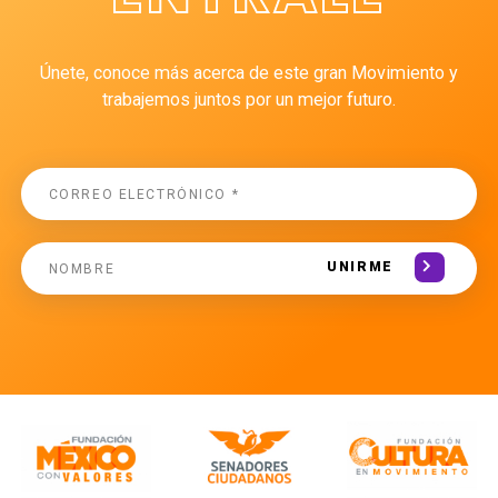
Únete, conoce más acerca de este gran Movimiento y
trabajemos juntos por un mejor futuro.
UNIRME