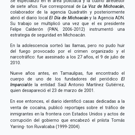
Se especializó en el área policiaca y la cubrió alrededor
de siete años. Fue corresponsal de
La Voz de Michoacán
,
colaborador de la agencia Quadratín y posteriormente
abrió el diario local
El Día de Michoacán
y la Agencia ADN.
Su trabajo se multiplicó una vez que el ex presidente
Felipe Calderón (PAN, 2006-2012) instrumentó una
estrategia de seguridad en Michoacán.
En la adolescencia sorteó las llamas, pero no pudo huir
del fuego provocado por el crimen organizado y el
narcotráfico: fue asesinado a los 27 años, el 9 de julio de
2010.
Nueve años antes, en Tamaulipas, fue encontrado el
cuerpo de uno de los fundadores del periódico
El
Imparcial
de la entidad: Saúl Antonio Martínez Gutiérrez,
quien desapareció el 23 de marzo de 2001.
E
n ese entonces, el diario identificó casas dedicadas a la
venta de cocaína, publicó reportajes sobre el tráfico de
inmigrantes en la frontera con Estados Unidos y actos de
corrupción del gobierno que encabezó el priísta Tomás
Yarring- ton Ruvalcaba (1999-2004).