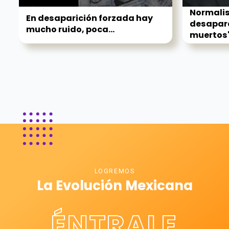
Normalis
En desaparición forzada hay
desapare
mucho ruido, poca...
muertos' 
LOGREMOS
La Evolución Mexicana
ÉNTRALE