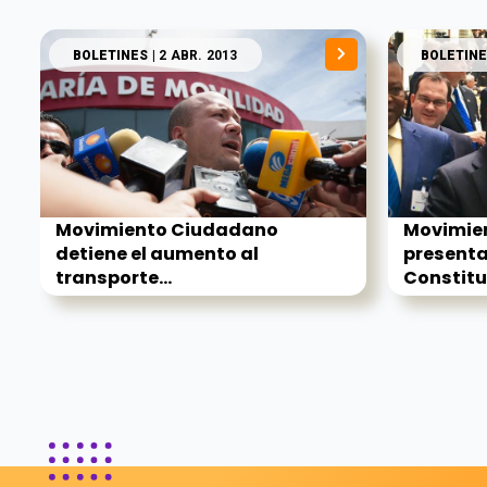
BOLETINES
| 2 ABR. 2013
BOLETINE
Movimiento Ciudadano
Movimie
detiene el aumento al
presenta
transporte...
Constituc