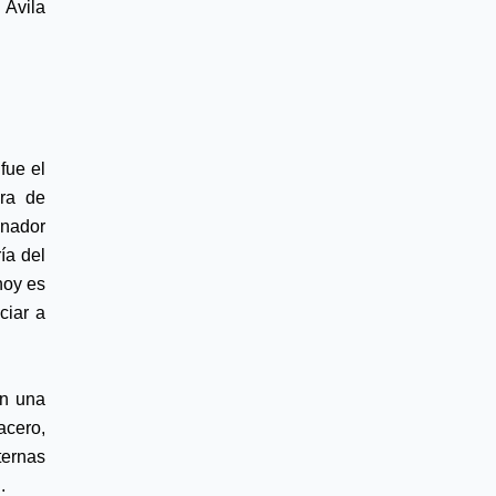
Ávila 
Una de las promesas de campaña más importantes en esta región fue el 
ra de 
nador 
a del 
oy es 
iar a 
Este proyecto integral tuvo una inversión de 100 mdp y cuenta con una 
cero, 
ernas 
.