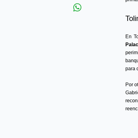
Tol
En To
Palac
perim
banqu
para 
Por o
Gabri
recon
reenc