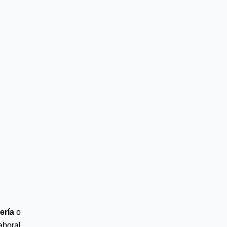
ería
 o 
boral 