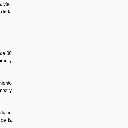
vial, 
de la 
de 30 
oro y 
iento 
mpo y 
liano 
de la 