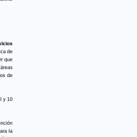
icios 
ca de 
r que 
áreas 
os de 
 y 10 
nción 
ra la 