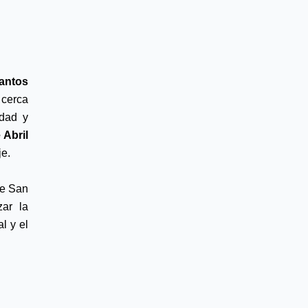
antos 
cerca 
dad y 
 5 de Abril 
je.
e San 
ar la 
 y el 