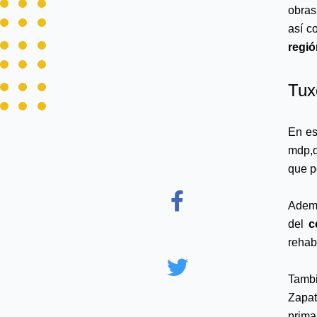
obras
así c
regió
Tux
En es
mdp,
que p
Ademá
del 
c
rehabi
Tambi
Zapat
prima