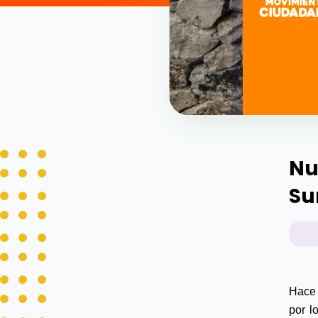
Nu
Su
Hace 
por l