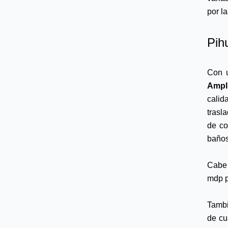
por l
Pih
Con u
Ampl
calid
trasl
de co
baños
Cabe 
mdp p
Tambi
de cu