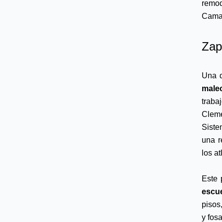
remod
Cama
Zap
male
traba
Cleme
Siste
una r
los a
escu
pisos
y fos